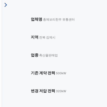
업체명
총체보리한우 유통센터
지역
전북 김제시
업종
축산물판매업
기존 계약 전력
500kW
변경 저압 전력
320kW